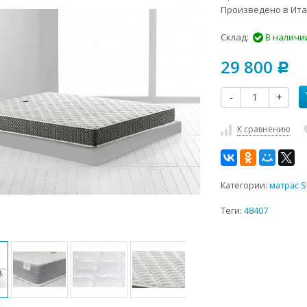
Произведено в Ита
Склад:
В наличи
29 800
Р
-
+
К сравнению
Категории:
матрас St
Теги:
48407