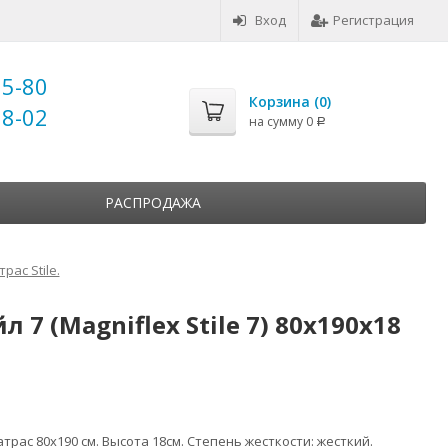
Вход
Регистрация
25-80
Корзина (
0
)
18-02
на сумму
0
Р
РАСПРОДАЖА
рас Stile.
 (Magniflex Stile 7) 80x190x18
рас 80х190 см. Высота 18см. Степень жесткости: жесткий.