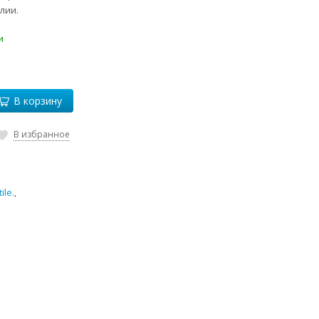
лии.
и
В корзину
В избранное
ile.
,