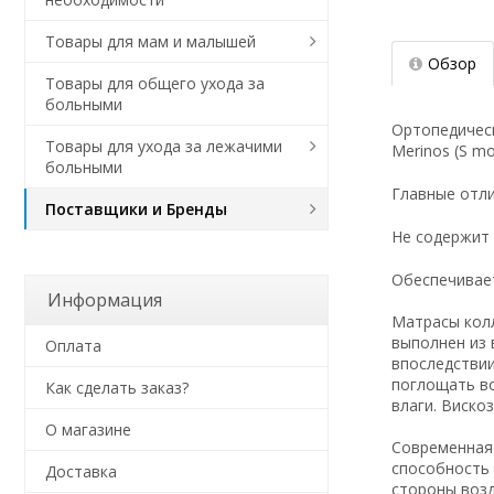
Товары для мам и малышей
Обзор
Товары для общего ухода за
больными
Ортопедичес
Товары для ухода за лежачими
Merinos (S mo
больными
Главные отли
Поставщики и Бренды
Не содержит 
Обеспечивает
Информация
Матрасы колл
выполнен из 
Оплата
впоследствии
поглощать во
Как сделать заказ?
влаги. Виско
О магазине
Современная 
способность 
Доставка
стороны возд