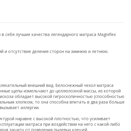
 в себя лучшие качества легендарного матраса Magniflex
ий и отсутствие деления сторон на зимнюю и летнюю.
ивлекательный внешний вид. Белоснежный чехол матраса
вянные щепы измельчают до целлюлозной массы, из которой
 Вискоза обладает высокой гигроскопичностью (способностью
ральным хлопком, то она способна впитать в два раза больше
 вызывает аллергии.
уктурой наравне с высокой плотностью, что усиливает
ксплуатации матраса при воздействии на него с какой-либо
ируя защиту от появления пылевых клещей.