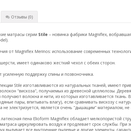
Отзывы
(0)
кие матрасы серии
Stile
– новинка фабрики Magniflex, вобравшая
del).
чия от Magniflex Merinos: использование современных технолог
шерсти, имеет одинаково жесткий чехол с обеих сторон.
 усиленную поддержку спины и позвоночника.
екции Stile изготавливаются из натуральных тканей, имеют пр
волокон "вискоза", получаемых из древесной целлюлозы. Дере
 получают волокна и нити, из которых изготавливается ткань.
дяные пары, впитывать влагу), если сравнивать вискозу с нату
за не электризуется, является очень "дышащим" материалом, не
латексная пена Elioform Magniflex обладает мелкопористой стр
матраса циркулировать воздух и продлевает срок службы. При э
ух выдувает все внутренние пылевые и другие элементы, гарант