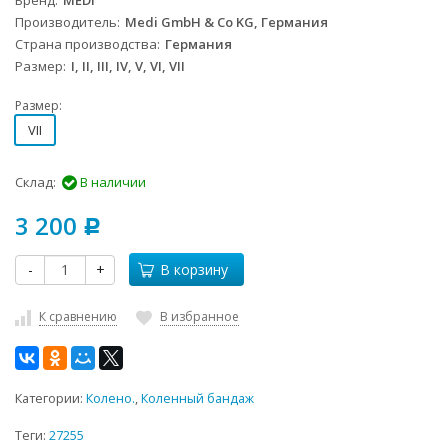
Бренд
MEDI
Производитель
Medi GmbH & Co KG, Германия
Страна производства
Германия
Размер
I, II, III, IV, V, VI, VII
Размер:
VII
Склад:
В наличии
3 200
Р
-
+
В корзину
К сравнению
В избранное
Категории:
Колено.
,
Коленный бандаж
Теги:
27255