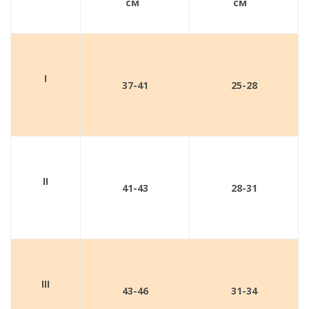
см
см
I
37-41
25-28
II
41-43
28-31
III
43-46
31-34