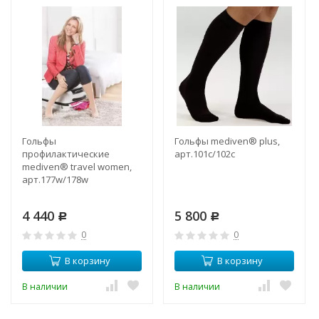
Гольфы
Гольфы mediven® plus,
профилактические
арт.101c/102c
mediven® travel women,
арт.177w/178w
4 440
5 800
Р
Р
0
0
В корзину
В корзину
В наличии
В наличии