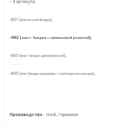
-
4 артикула:
-601 (
),
эластичный бандаж
-602 (
),
эласт. бандаж с силиконовой резинкой
-603 (
),
эласт .бандаж армированный
-605 (
).
эласт.бандаж армирован с пателлярным кольцом
Производство
- medi, Германия.