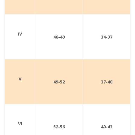
IV
46-49
34-37
V
49-52
37-40
VI
52-56
40-43