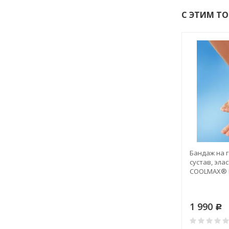
С ЭТИМ Т
Бандаж на 
сустав, эла
COOLMAX® 
1 990
Р