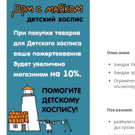
Описание
Бандаж Or
Бандаж пр
Ограничен
послеопер
Показания:
реабилита
доступом 