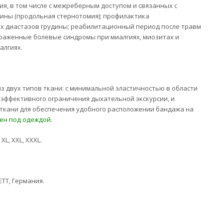
ия, в том числе с межреберным доступом и связанных с
ины (продольная стернотомия); профилактика
 диастазов грудины; реабилитационный период после травм
ыраженные болевые синдромы при миалгиях, миозитах и
алгиях.
з двух типов ткани: с минимальной эластичностью в области
я эффективного ограничения дыхательной экскурсии, и
ткани для обеспечения удобного расположении бандажа на
ен под одеждой
.
, XL, XXL, XXXL.
TT, Германия.