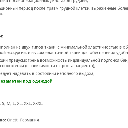
ика послеоперационных диастазов грудины;
ционный период после травм грудной клетки; выраженные боле
х.
и:
полнен из двух типов ткани: с минимальной эластичностью в о
ой экскурсии, и высокоэластичной ткани для обеспечения удоб
кции предусмотрена возможность индивидуальной подгонки банд
сположения (в зависимости от роста пациента);
едует надевать в состоянии неполного выдоха;
незаметен под одеждой
.
 S, M, L, XL, XXL, XXXL.
во:
Orlett, Германия.