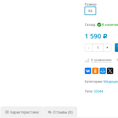
Размер:
XS
Склад:
В наличи
1 590
Р
-
+
К сравнению
Категории:
Медицин
Теги:
32044
Характеристики
Отзывы
(0)