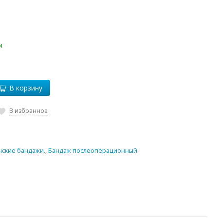
и
В корзину
В избранное
ские бандажи.
,
Бандаж послеоперационный