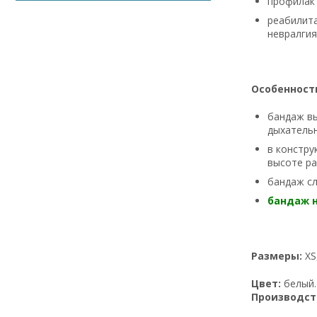
профилакт
реабилита
невралгия
Особенност
бандаж вы
дыхательн
в констру
высоте ра
бандаж сл
бандаж 
Размеры:
XS,
Цвет:
белый.
Производст