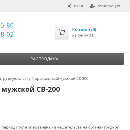
Вход
Регистрация
25-80
Корзина (
0
)
18-02
на сумму
0
Р
РАСПРОДАЖА
 грудную клетку (торакальный) мужской CB-200
 мужской CB-200
период после оперативных вмешательств на органах грудной