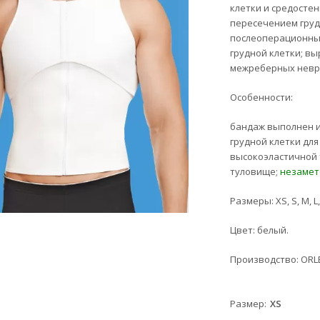
клетки и средостен
пересечением груд
послеоперационных
грудной клетки; в
межреберных невр
Особенности:
бандаж выполнен и
грудной клетки дл
высокоэластичной 
туловище;
незамет
Размеры:
XS, S, M, L
Цвет:
белый.
Производство:
ORLE
Размер
XS