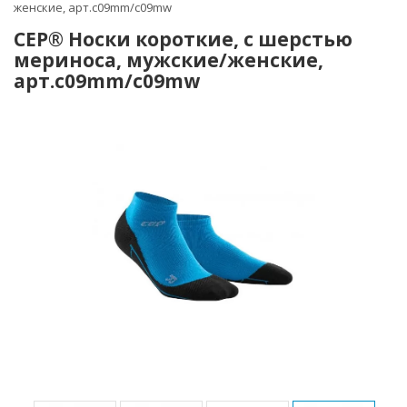
женские, арт.c09mm/c09mw
CEP® Носки короткие, с шерстью
мериноса, мужские/женские,
арт.c09mm/c09mw