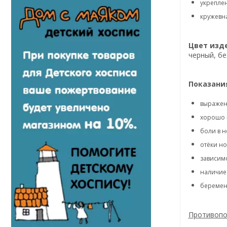
укреплен
кружевн
Цвет изд
черный, бе
Показани
выражен
хорошо 
боли в н
отёки но
зависимо
наличие
беремен
Противопо