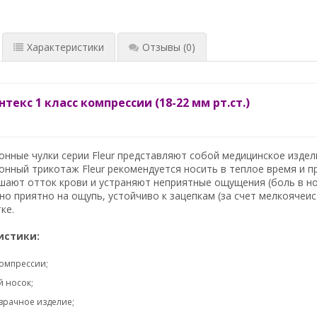
Характеристики
Отзывы
(0)
текс 1 класс компрессии (18-22 мм рт.ст.)
нные чулки серии Fleur представляют собой медицинское издел
нный трикотаж Fleur рекомендуется носить в теплое время и пр
шают отток крови и устраняют неприятные ощущения (боль в ног
но приятно на ощупь, устойчиво к зацепкам (за счет мелкоячеи
ке.
истики:
компрессии;
 носок;
зрачное изделие;