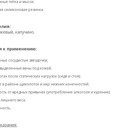
ные пятка и мысок;
ая силиконовая резинка.
елия:
жевый, капучино.
я к применению:
ные сосудистые звёздочки;
выделенные вены под кожей;
огах после статических нагрузок (сидя и стоя);
г в районе щиколоток и икр нижних конечностей;
сть от вредных привычек (употребление алкоголя и курение);
 лишнего веса;
ность.
казания: