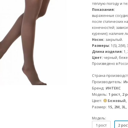
тёплую погоду и те
Показания:
выраженные сосудис
после статических на
конечностей;
зависи
курение);
наличие л
Носок:
закрытый.
Размеры:
1(S), 2(M), 3
Длина изделия:
1, 
Цвет:
черный, беже
Произведено в Росси
Страна производс
Производитель
Ин
Бренд
ИНТЕКС
Модель
1 рост, 2 
Цвет
Бежевый
Размер
1S, 2M, 3L,
Модель:
1 рост
2 рос