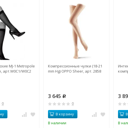
кие MJ-1 Metropole
Компрессионные чулки (18-21
Интек
, арт.W0C1/W0C2
mm Hg) OPPO Sheer, арт. 2858
комп
3 645
3 8
Р
0
0
ну
В корзину
В
В наличии
В на