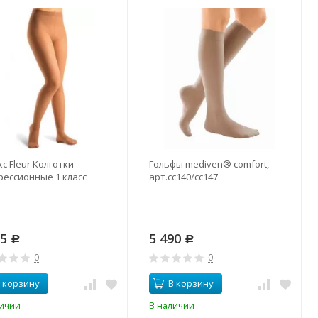
с Fleur Колготки
Гольфы mediven® comfort,
рессионные 1 класс
арт.сc140/сc147
95
5 490
Р
Р
0
0
 корзину
В корзину
личии
В наличии