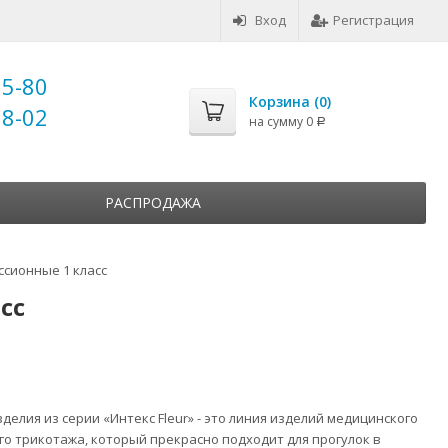
Вход
Регистрация
25-80
Корзина (
0
)
18-02
на сумму
0
Р
РАСПРОДАЖА
ссионные 1 класс
сс
зделия
из серии «Интекс Fleur» - это линия изделий медицинского
о трикотажа, который прекрасно подходит для прогулок в