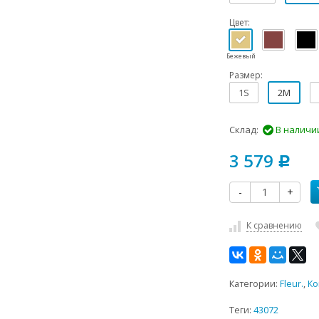
Цвет:
Бежевый
Размер:
1S
2M
Склад:
В наличи
3 579
Р
-
+
К сравнению
Категории:
Fleur.
,
Ко
Теги:
43072