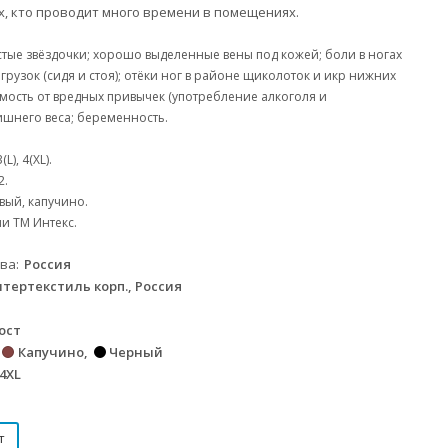
х, кто проводит много времени в помещениях.
тые звёздочки;
хорошо выделенные вены под кожей;
боли в ногах
грузок (сидя и стоя);
отёки ног в районе щиколоток и икр нижних
мость от вредных привычек (употребление алкоголя и
ишнего веса;
беременность.
(L), 4(XL).
2.
вый, капучино.
и ТМ Интекс.
тва
Россия
тертекстиль корп., Россия
рост
Капучино
Черный
 4XL
т