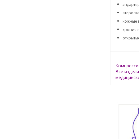
эндартер
атероскл
кожные п
хрониче
открытые
Компрессио
Все издели
медицинско