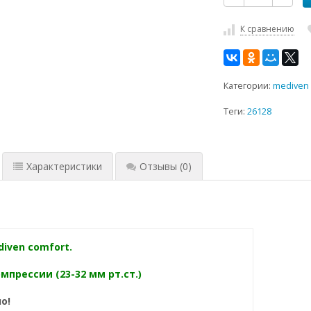
К сравнению
Категории:
mediven 
Теги:
26128
Характеристики
Отзывы
(0)
iven comfort.
омпрессии (23-32 мм рт.ст.)
о!