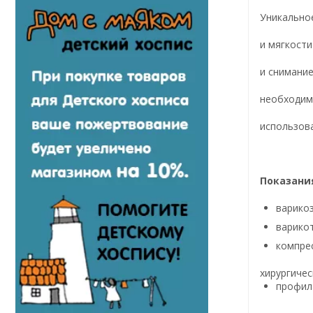
Уникально
и мягкости
и снимани
необходим
использова
Показани
варикоз
варико
компре
хирургичес
профила