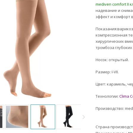
mediven comfort II к
надевание и снима
эффект и комфорт в
Показания:варикоз
компрессионная те
хирургических вме
тромбоза глубоких 
Носок: открытый.
Размер: I-VII.
Цвет: карамель, че
Технологии:
Clima C
Производство: medi
Страна производс