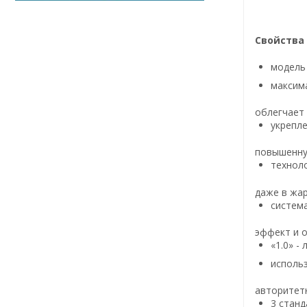
Свойства
модель
максим
облегчает
укрепл
повышенну
технол
даже в жар
систем
эффект и о
«1.0» -
использ
авторитетн
3 станд