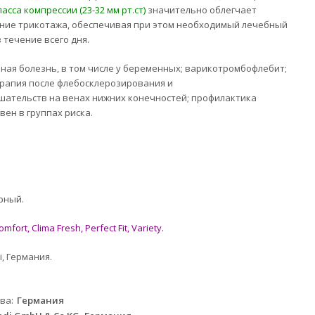
ласса компрессии (23-32 мм рт.ст)
значительно облегчает
ние трикотажа, обеспечивая при этом необходимый лечебный
 течение всего дня.
ная болезнь, в том числе у беременных; варикотромбофлебит;
рапия после флебосклерозирования и
шательств на венах нижних конечностей; профилактика
вен в группах риска.
рный.
omfort, Clima Fresh, Perfect Fit, Variety.
, Германия.
тва
Германия