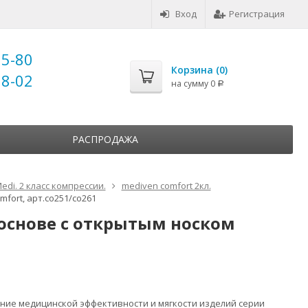
Вход
Регистрация
25-80
Корзина (
0
)
18-02
на сумму
0
Р
РАСПРОДАЖА
edi. 2 класс компрессии.
mediven comfort 2кл.
fort, арт.co251/co261
основе c открытым носком
ние медицинской эффективности и мягкости изделий серии