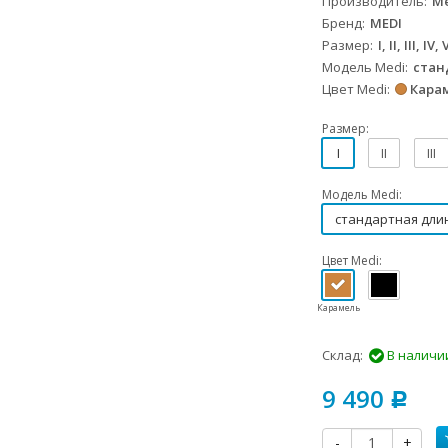
Производитель
Me
Бренд
MEDI
Размер
I, II, III, IV,
Модель Medi
стан
Цвет Medi
Кара
Размер:
I
II
III
Модель Medi:
стандартная дли
Цвет Medi:
Карамель
Склад:
В наличи
9 490
Р
-
+