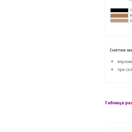
Снятие м
верхний
при скл
Таблица ра