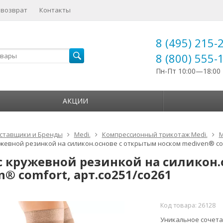
 возврат
Контакты
8 (495) 215-
8 (800) 555-
Пн-Пт 10:00—18:00
АКЦИИ
ставщики и Бренды
Medi.
Компрессионный трикотаж Medi.
M
ужевной резинкой на силикон.основе c открытым носком mediven® com
с кружевной резинкой на силикон.
® comfort, арт.co251/co261
Код товара:
26128
Уникальное сочета