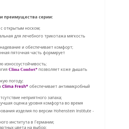
 и преимущества серии:
 с открытым носком;
альная для лечебного трикотажа мягкость
 надевание и обеспечивает комфорт;
енная пяточная часть формирует
ю износоустойчивость;
огия
позволяет коже дышать
Clima Comfort*
кую погоду;
а
Clima Fresh*
обеспечивает антимикробный
тсутствие неприятного запаха;
 лучшая оценка уровня комфорта во время
ования изделия по версии Hohenstein Institute -
ого института в Германии;
артных цвета на выбор: