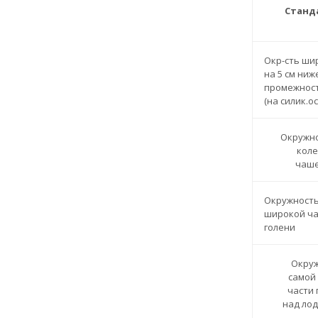
Станд
Окр-сть ши
на 5 см ниж
промежнос
(на силик.о
Окружн
кол
чаш
Окружность
широкой ча
голени
Окру
самой
части
над ло