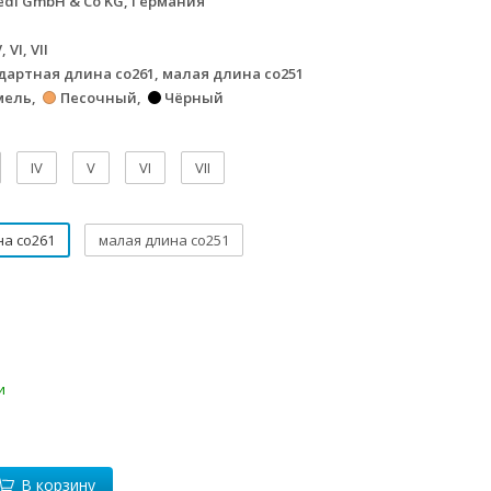
di GmbH & Co KG, Германия
 V, VI, VII
дартная длина co261, малая длина co251
мель
Песочный
Чёрный
IV
V
VI
VII
на co261
малая длина co251
и
В корзину