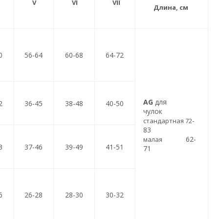
V
V
VI
VII
Длина, см
0
56-64
60-68
64-72
AG
для
2
36-45
38-48
40-50
чулок
-
стандартная 72
83
62-
малая
3
37-46
39-49
41-51
71
6
26-28
28-30
30-32