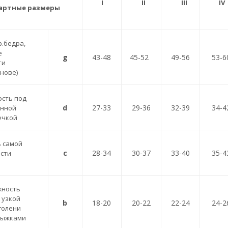
I
II
III
I
артные размеры
р.бедра,
е
g
43-48
45-52
49-56
53-6
ти
снове)
ость под
d
27-33
29-36
32-39
34-4
енной
ечкой
 самой
c
28-34
30-37
33-40
35-4
сти
жность
 узкой
b
18-20
20-22
22-24
24-2
 голени
дыжками