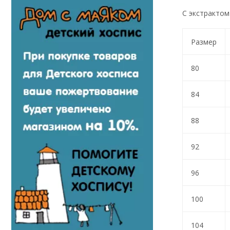
С экстрактом
Размер
80
84
88
92
96
100
104