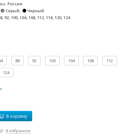
тва
Россия
Серый
Черный
88, 92, 100, 104, 108, 112, 116, 120, 124
84
88
92
100
104
108
112
124
и
В корзину
В избранное