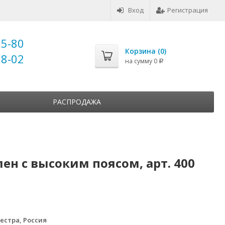
Вход
Регистрация
25-80
Корзина (
0
)
18-02
на сумму
0
Р
РАСПРОДАЖА
н с высоким поясом, арт. 400
естра, Россия