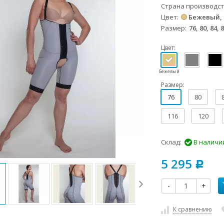
Страна производс
Цвет
Бежевый
Размер
76, 80, 84, 
Цвет:
Бежевый
Размер:
76
80
116
120
Склад:
В наличи
5 295
Р
-
+
К сравнению