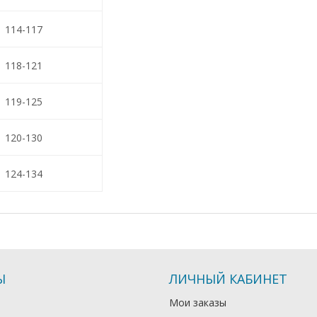
114-117
118-121
119-125
120-130
124-134
Ы
ЛИЧНЫЙ КАБИНЕТ
Мои заказы