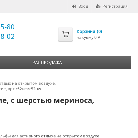
Вход
Регистрация
25-80
Корзина (
0
)
18-02
на сумму
0
Р
РАСПРОДАЖА
отдых на открытом воздухе.
ие, арт.c52um/c52uw
е, с шерстью мериноса,
льфы для активного отдыха на открытом воздухе.