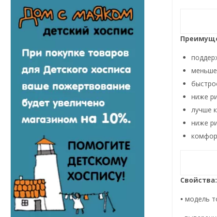
Преимуще
поддерж
меньше
быстро
ниже ри
лучше 
ниже р
комфор
Свойства:
•
модель т