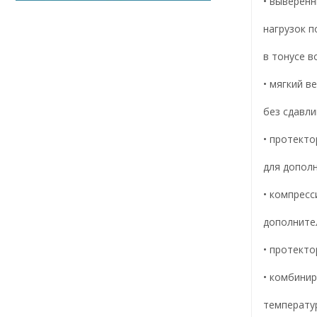
• выверенн
нагрузок 
в тонусе в
• мягкий в
без сдавли
• протекто
для
допол
• компресс
дополните
• протекто
• комбини
температур