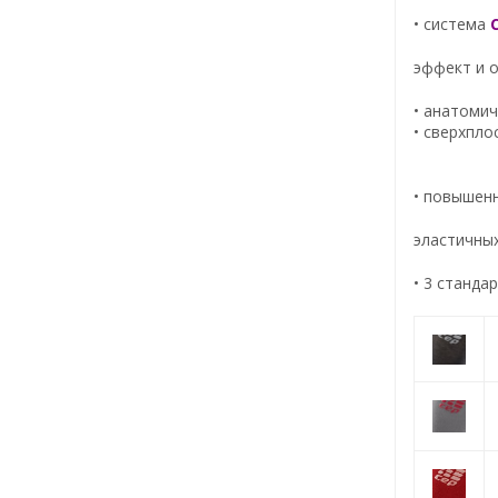
• система
эффект и о
• анатоми
• сверxпло
• повышен
эластичных
• 3 станда