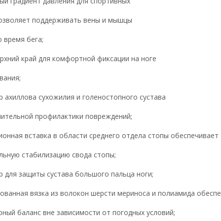
ый градиент давления для спортивных
позволяет поддерживать вены и мышцы
о время бега;
ерхний край для комфортной фиксации на ноге
вания;
р ахиллова сухожилия и голеностопного сустава
нительной
профилактики повреждений;
ионная вставка в области среднего отдела стопы обеспечивает
льную стабилизацию свода стопы;
р для защиты сустава большого пальца ноги
;
рованная вязка из волокон шерсти мериноса и полиамида обесп
ный баланс вне зависимости от погодных условий;