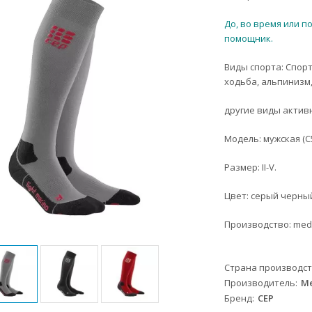
До, во время или п
помощник.
Виды спорта: Спор
ходьба, альпинизм,
другие виды актив
Модель: мужская (C
Размер: II-V.
Цвет: серый черный
Производство: medi
Страна производс
Производитель
Me
Бренд
CEP