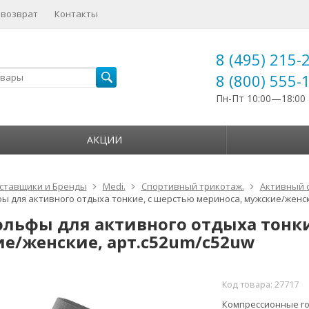
 возврат
Контакты
8 (495) 215-
8 (800) 555-
Пн-Пт 10:00—18:00
АКЦИИ
ставщики и Бренды
Medi.
Спортивный трикотаж.
Активный 
ы для активного отдыха тонкие, с шерстью мериноса, мужские/женск
ольфы для активного отдыха тонки
е/женские, арт.c52um/c52uw
Код товара:
27717
Компрессионные го