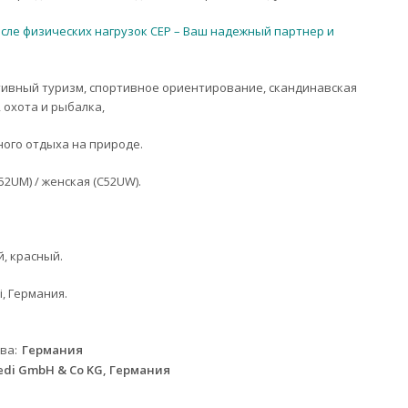
осле физических нагрузок CEP – Ваш надежный партнер и
тивный туризм, спортивное ориентирование, скандинавская
 охота и рыбалка,
ного отдыха на природе.
52UM) / женская (C52UW).
, красный.
, Германия.
тва
Германия
di GmbH & Co KG, Германия