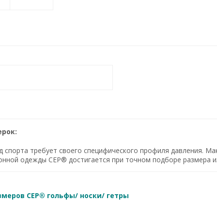
ерок:
д спорта требует своего специфического профиля давления. М
онной одежды CEP® достигается при точном подборе размера и
змеров CEP® гольфы/ носки/ гетры