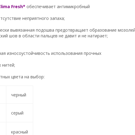
Clima Fresh*
обеспечивает антимикробный
тсутствие неприятного запаха;
чески вывязанная подошва предотвращает образование мозолей
ский шов в области пальцев не давит и не натирает;
ная износоустойчивость использования прочных
 нитей;
ртных цвета на выбор:
черный
серый
красный