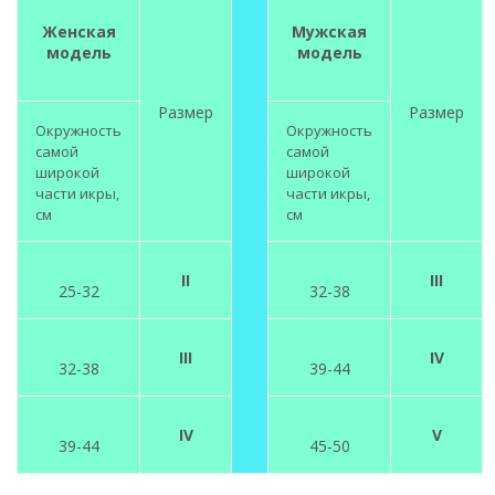
Женская
Мужская
модель
модель
Размер
Размер
Окружность
Окружность
самой
самой
широкой
широкой
части икры,
части икры,
см
см
II
III
25-32
32-38
III
IV
32-38
39-44
IV
V
39-44
45-50