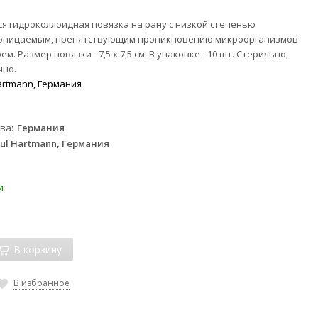
 гидроколлоидная повязка на рану с низкой степенью
проницаемым, препятствующим проникновению микроорганизмов
м. Размер повязки - 7,5 х 7,5 см. В упаковке - 10 шт. Стерильно,
чно.
artmann, Германия
тва
Германия
ul Hartmann, Германия
и
В корзину
В избранное