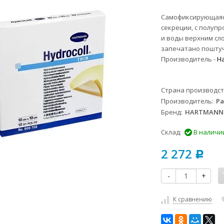
Самофиксирующаяся
секреции, с полу
и воды верхним слое
запечатано пошту
Производитель -
H
Страна производс
Производитель
Pa
Бренд
HARTMANN
Склад:
В наличи
2 272
Р
-
+
К сравнению