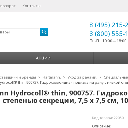
 возврат
Контакты
8 (495) 215-
8 (800) 555-
Пн-Пт 10:00—18:00
АКЦИИ
ставщики и Бренды
Hartmann.
Уход за ранами.
Специальные
drocoll® thin, 900757. Гидроколлоидная повязка на рану с низкой степе
nn Hydrocoll® thin, 900757. Гидрок
степенью секреции, 7,5 x 7,5 см, 10
Код товара:
22050
Описание: