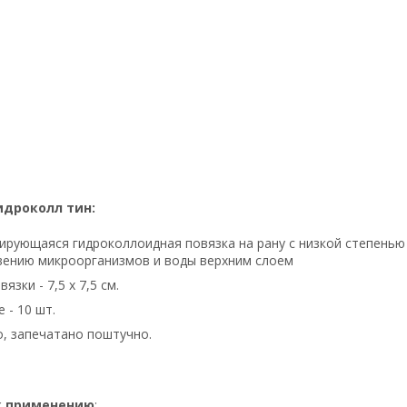
идроколл тин:
рующаяся гидроколлоидная повязка на рану с низкой степенью
вению микроорганизмов и воды верхним слоем
язки - 7,5 х 7,5 см.
 - 10 шт.
, запечатано поштучно.
к применению
: