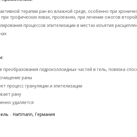
активной терапии ран во влажной среде, особенно при хрониче
 при трофических язвах, пролежнях, при лечении ожогов второй
лирования процессов эпителизации в местах изъятия расщепле
нах
и:
е преобразования гидроколлоидных частей в гель, повязка спо
 очищение раны
ет процесс грануляции и эпителизации
жает рану
енно удаляется
тель
-
Hartmann, Германия