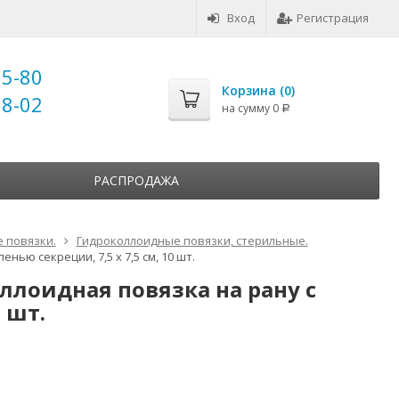
Вход
Регистрация
25-80
Корзина (
0
)
18-02
на сумму
0
Р
РАСПРОДАЖА
 повязки.
Гидроколлоидные повязки, стерильные.
нью секреции, 7,5 x 7,5 см, 10 шт.
оллоидная повязка на рану с
 шт.