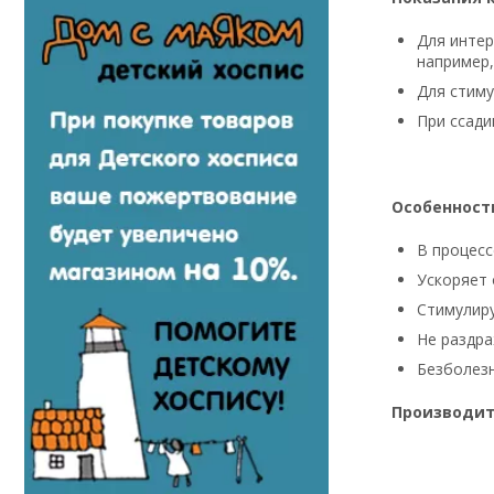
Для интер
например,
Для стиму
При ссади
Особенност
В процесс
Ускоряет
Стимулиру
Не раздра
Безболезн
Производи