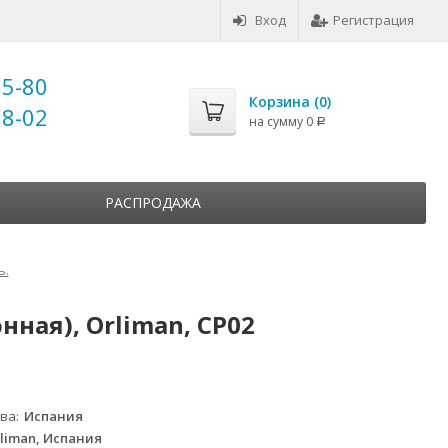
Вход
Регистрация
25-80
Корзина (
0
)
18-02
на сумму
0
Р
РАСПРОДАЖА
ь.
ная), Orliman, CP02
тва
Испания
liman, Испания