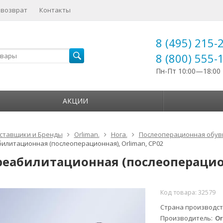
 возврат
Контакты
8 (495) 215-
8 (800) 555-
Пн-Пт 10:00—18:00
АКЦИИ
ставщики и Бренды
Orliman.
Нога.
Послеоперационная обув
илитационная (послеоперационная), Orliman, CP02
реабилитационная (послеоперацион
Код товара:
32579
Страна производс
Производитель
Or