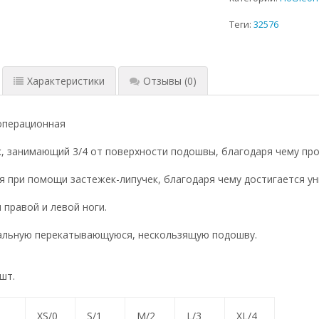
Теги:
32576
Характеристики
Отзывы
(0)
операционная
, занимающий 3/4 от поверхности подошвы, благодаря чему про
я при помощи застежек-липучек, благодаря чему достигается у
 правой и левой ноги.
альную перекатывающуюся, нескользящую подошву.
шт.
XS/0
S/1
M/2
L/3
XL/4