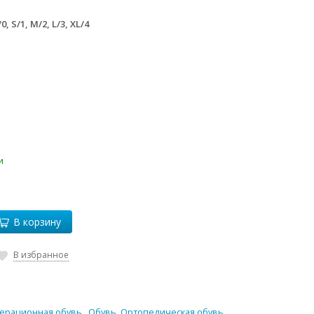
0, S/1, M/2, L/3, XL/4
и
В корзину
В избранное
ерационная обувь.
,
Обувь
,
Ортопедическая обувь