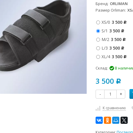
Бренд
ORLIMAN
Размер Orliman
XS/
XS/0
3 500
Р
S/1
3 500
Р
M/2
3 500
Р
L/3
3 500
Р
XL/4
3 500
Р
Склад:
В наличи
3 500
Р
-
+
К сравнению
Категории:
Послеоп