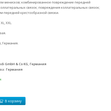
или менисков; комбинированное повреждение передней
коллатеральных связок; повреждения коллатеральных связок;
ии передней крестообразной связки.
 XL, XXL.
вая.
, Германия.
di GmbH & Co KG, Германия
тва
Германия
и
В корзину