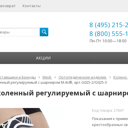
 возврат
Контакты
8 (495) 215-
8 (800) 555-
Пн-Пт 10:00—18:00
АКЦИИ
ставщики и Бренды
Medi.
Ортопедические изделия.
Колено.
нный регулируемый с шарниром M.4s®, арт.G025-2/G025-3
коленный регулируемый с шарниром
Код товара:
27647
Показания к приме
крестообразных св