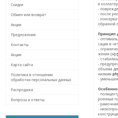
и коллатер
Скидки
- поврежде
- после ре
Обмен или возврат
- консерва
образной с
Акции
Принцип 
Предложения
- оптималь
сации в че
Контакты
- ограниче
жения (эфф
Акции
- стабилиз
- предупре
Карта сайта
объема дв
низмам
ph
Политика в отношении
- уменьшен
обработки персональных данных
Особенно
Распродажа
- полицент
роенные по
Вопросы и ответы
- рамочна
- низкопро
конструкци