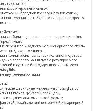
альных связок;
ния коллатеральных связок;
конструкции передней крестообразной связки;
тивная терапия нестабильности передней кресто-
вязки.
действия:
ная стабилизация, основанная на принципе фик-
тырех точках;
ние переднего и заднего большеберцового сколь-
ект "выдвижного ящика");
ация коллатеральных связок коленного сустава;
ждение переразгибания путём регулируемого
ижений в суставе благодаря шарнирным меха-
ysioglide
;
ие внутренней ротации.
сти:
рические шарнирные механизмы physioglide уст-
 принципу четырехзвеньевой цепи;
я конструкция анатомической формы;
фильный дизайн, легкий вес рамной и шарнирной
й;