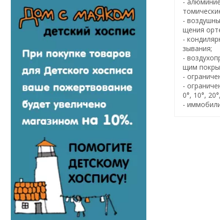
- алюминие
томически
- воздушны
щения орте
- кондиляр
зывания;
- воздухоп
щим покры
- ограничен
- ограниче
0°, 10°, 20°
- иммобилиз