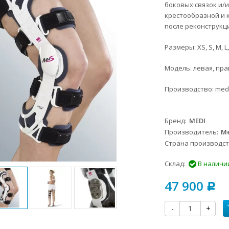
боковых связок и/
крестообразной и 
после реконструкц
Размеры:
XS, S, M, L,
Модель:
левая, пра
Производство:
medi
Бренд
MEDI
Производитель
Me
Страна производс
Склад:
В наличи
47 900
Р
-
+