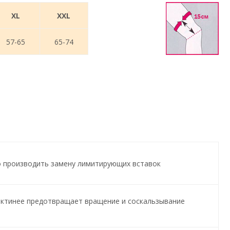
XL
XXL
57-65
65-74
о производить замену лимитирующих вставок
ектинее предотвращает вращение и соскальзывание