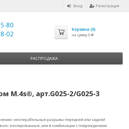
Вход
Регистрация
25-80
Корзина (
0
)
18-02
на сумму
0
Р
РАСПРОДАЖА
 M.4s®, арт.G025-2/G025-3
нению:
неоперабельные разрывы передней или задней
язок: изолированные, или в комбинации с повреждением