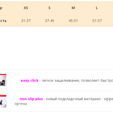
р
XS
S
M
L
сть
31-37
37-45
45-51
51-57
easy click
- легкое защелкивание, позволяет быстр
non-slip plus
- новый подкладочный материал - эфф
ортеза