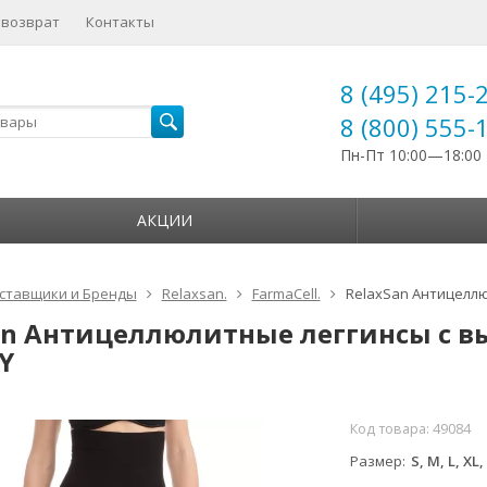
 возврат
Контакты
8 (495) 215-
8 (800) 555-
Пн-Пт 10:00—18:00
АКЦИИ
ставщики и Бренды
Relaxsan.
FarmaCell.
RelaxSan Антицеллюл
an Антицеллюлитные леггинсы с вы
Y
Код товара:
49084
Размер
S, M, L, XL,