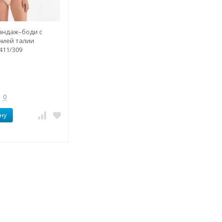
андаж–боди с
нией талии
411/309
0
ну