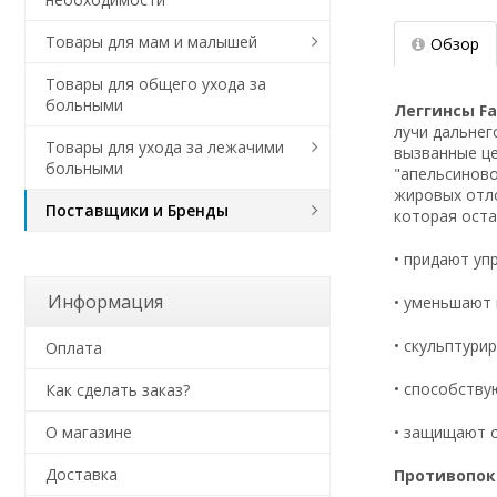
Товары для мам и малышей
Обзор
Товары для общего ухода за
больными
Леггинсы
Fa
лучи дальнег
Товары для ухода за лежачими
вызванные ц
больными
"апельсиново
жировых отло
Поставщики и Бренды
которая оста
• придают уп
Информация
• уменьшают
• скульптури
Оплата
• способств
Как сделать заказ?
• защищают 
О магазине
Доставка
Противопок