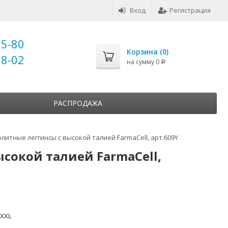
Вход
Регистрация
25-80
Корзина (
0
)
18-02
на сумму
0
Р
РАСПРОДАЖА
итные леггинсы с высокой талией FarmaCell, арт.609Y
сокой талией FarmaCell,
 XXL