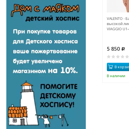
VALENTO - Б
высокой ли
VIAGGIO U1-
5 850
Р
В корзи
В наличии