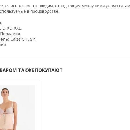
ется использовать людям, страдающим мокнущими дерматитами,
спользуемые в производстве.
.
 L, XL, XXL.
Полиамид
ель:
Calze G.T. S.r.l.
ия.
ОВАРОМ ТАКЖЕ ПОКУПАЮТ