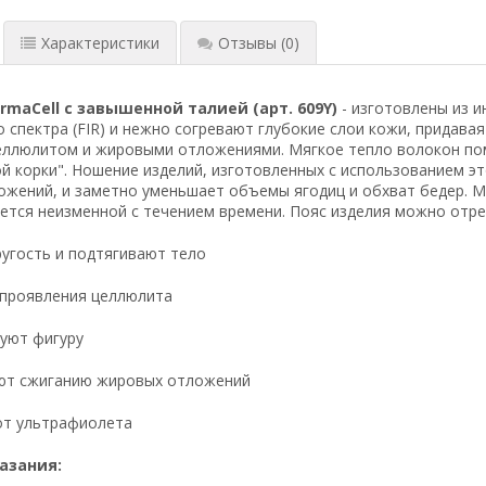
Характеристики
Отзывы
(0)
rmaCell
с завышенной талией
(арт. 609Y)
- изготовлены из 
о спектра (FIR) и нежно согревают глубокие слои кожи, придавая
еллюлитом и жировыми отложениями. Мягкое тепло волокон пом
й корки". Ношение изделий, изготовленных с использованием э
жений, и заметно уменьшает объемы ягодиц и обхват бедер. Мн
ется неизменной с течением времени. Пояс изделия можно отре
ругость и подтягивают тело
 проявления целлюлита
руют фигуру
уют сжиганию жировых отложений
от ультрафиолета
азания: