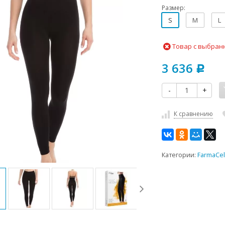
Размер:
S
M
L
Товар с выбран
3 636
Р
-
+
К сравнению
Категории:
FarmaCel