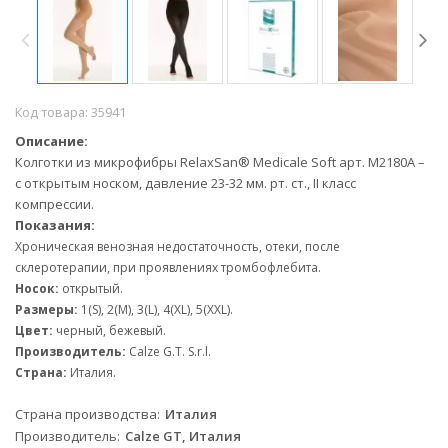
Код товара:
35941
Описание:
Колготки из микрофибры RelaxSan® Medicale Soft арт. M2180А
–
с открытым носком, давление 23-32 мм. рт. ст., II класс
компрессии.
Показания:
Хроническая венозная недостаточность, отеки, после
склеротерапии, при проявлениях тромбофлебита.
Носок:
открытый.
Размеры:
1(S), 2(M), 3(L), 4(XL), 5(XXL).
Цвет:
черный, бежевый.
Производитель:
Calze G.T. S.r.l.
Страна:
Италия.
Страна производства
Италия
Производитель
Calze GT, Италия