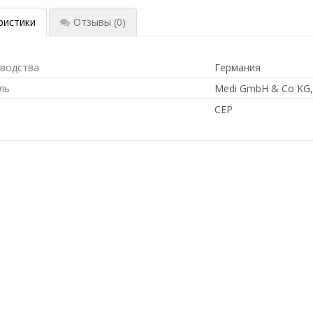
ристики
Отзывы
(0)
зводства
Германия
ль
Medi GmbH & Co KG,
CEP