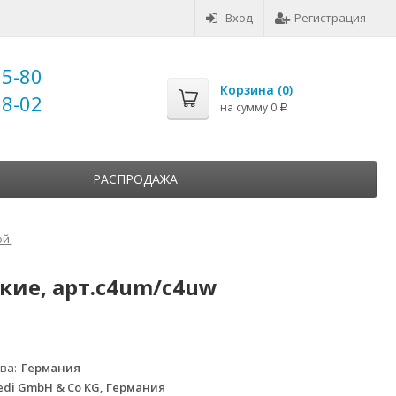
Вход
Регистрация
25-80
Корзина (
0
)
18-02
на сумму
0
Р
РАСПРОДАЖА
й.
ие, арт.c4um/c4uw
тва
Германия
di GmbH & Co KG, Германия