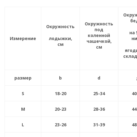
Окру
бе
Окружность
Окружность
под
на 
коленной
Измерение
лодыжки,
н
чашечкой,
см
см
ягод
склад
размер
b
d
S
18-20
25-34
40
M
20-23
28-36
44
L
23-26
31-39
48