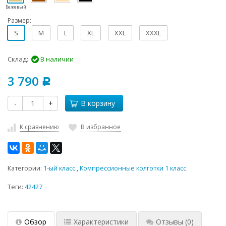
Бежевый
Размер:
S
M
L
XL
XXL
XXXL
Склад:
В наличии
3 790
Р
-
+
В корзину
К сравнению
В избранное
Категории:
1-ый класс.
,
Компрессионные колготки 1 класс
Теги:
42427
Обзор
Характеристики
Отзывы
(0)